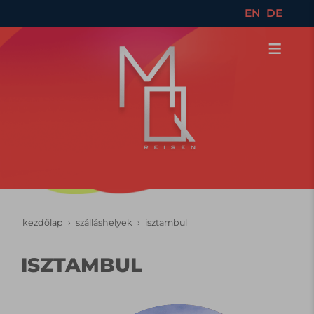
EN
DE
kezdőlap
szálláshelyek
isztambul
ISZTAMBUL