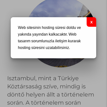
Web sitesinin hosting süresi doldu ve
yakında yayından kalkacaktır.
Web
tasarım
sorumlunuzla iletişim kurarak
hosting süresini uzatabilirsiniz.
Isztambul, mint a Türkiye
Köztársaság szíve, mindig is
döntő helyen állt a történelem
során. A történelem során