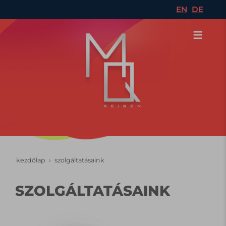
EN
DE
kezdőlap
szolgáltatásaink
SZOLGÁLTATÁSAINK